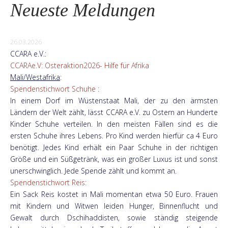
Neueste Meldungen
26.03.2026
CCARA e.V.:
CCARAe.V: Osteraktion2026- Hilfe für Afrika
Mali/Westafrika
:
Spendenstichwort Schuhe :
In einem Dorf im Wüstenstaat Mali, der zu den ärmsten
Ländern der Welt zählt, lässt CCARA e.V. zu Ostern an Hunderte
Kinder Schuhe verteilen. In den meisten Fällen sind es die
ersten Schuhe ihres Lebens. Pro Kind werden hierfür ca 4 Euro
benötigt. Jedes Kind erhält ein Paar Schuhe in der richtigen
Größe und ein Süßgetränk, was ein großer Luxus ist und sonst
unerschwinglich. Jede Spende zählt und kommt an.
Spendenstichwort Reis:
Ein Sack Reis kostet in Mali momentan etwa 50 Euro. Frauen
mit Kindern und Witwen leiden Hunger, Binnenflucht und
Gewalt durch Dschihaddisten, sowie ständig steigende