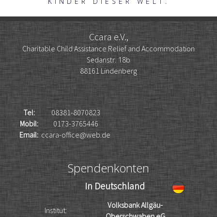
KINDER DIESER WELT.
Ccara e.V.,
Charitable Child Assistance Relief and Accommodation
Sedanstr. 18b
88161 Lindenberg
Tel:
08381-8070823
Mobil:
0173-3765446
Email:
ccara-office@web.de
Spendenkonten
In Deutschland
Volksbank Allgäu-
Institut:
Oberschwaben eG