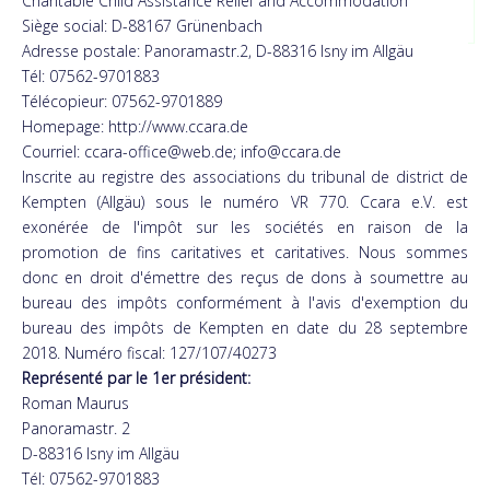
Charitable Child Assistance Relief and Accommodation
Devenir parrain
Faire un don
Siège social: D-88167 Grünenbach
Adresse postale: Panoramastr.2, D-88316 Isny ​​im Allgäu
Tél: 07562-9701883
Télécopieur: 07562-9701889
Homepage: http://www.ccara.de
Courriel: ccara-office@web.de; info@ccara.de
Inscrite au registre des associations du tribunal de district de
Kempten (Allgäu) sous le numéro VR 770. Ccara e.V. est
exonérée de l'impôt sur les sociétés en raison de la
promotion de fins caritatives et caritatives. Nous sommes
donc en droit d'émettre des reçus de dons à soumettre au
bureau des impôts conformément à l'avis d'exemption du
bureau des impôts de Kempten en date du 28 septembre
2018. Numéro fiscal: 127/107/40273
Représenté par le 1er président:
Roman Maurus
Panoramastr. 2
D-88316 Isny ​​im Allgäu
Tél: 07562-9701883