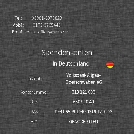
Tel:
08381-8070823
Mobil:
0173-3765446
Email:
ccara-office@web.de
Spendenkonten
In Deutschland
Volksbank Allgäu-
Institut:
Oberschwaben eG
Kontonummer:
319 121 003
BLZ:
650 910 40
IBAN:
DE41 6509 1040 0319 1210 03
BIC:
GENODES1LEU