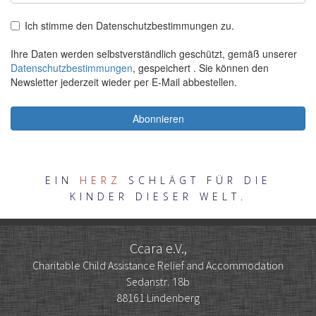
EIN
HERZ
SCHLÄGT FÜR DIE
KINDER DIESER WELT.
Ccara e.V.,
Charitable Child Assistance Relief and Accommodation
Sedanstr. 18b
88161 Lindenberg