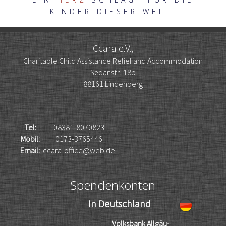
KINDER DIESER WELT.
Ccara e.V.,
Charitable Child Assistance Relief and Accommodation
Sedanstr. 18b
88161 Lindenberg
Tel:
08381-8070823
Mobil:
0173-3765446
Email:
ccara-office@web.de
Spendenkonten
In Deutschland
Volksbank Allgäu-