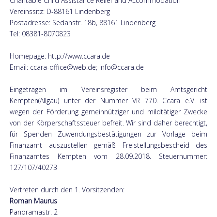
Charitable Child Assistance Relief and Accommodation
Vereinssitz: D-88161 Lindenberg
Postadresse: Sedanstr. 18b, 88161 Lindenberg
Tel: 08381-8070823
Homepage: http://www.ccara.de
Email: ccara-office@web.de; info@ccara.de
Eingetragen im Vereinsregister beim Amtsgericht
Kempten(Allgäu) unter der Nummer VR 770. Ccara e.V. ist
wegen der Förderung gemeinnütziger und mildtätiger Zwecke
von der Körperschaftssteuer befreit. Wir sind daher berechtigt,
für Spenden Zuwendungsbestätigungen zur Vorlage beim
Finanzamt auszustellen gemäß Freistellungsbescheid des
Finanzamtes Kempten vom 28.09.2018. Steuernummer:
127/107/40273
Vertreten durch den 1. Vorsitzenden:
Roman Maurus
Panoramastr. 2