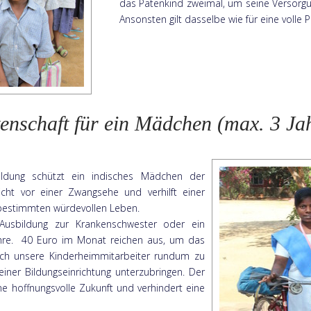
das Patenkind zweimal, um seine Versorgu
Ansonsten gilt dasselbe wie für eine volle 
enschaft für ein Mädchen (max. 3 Ja
ildung schützt ein indisches Mädchen der
icht vor einer Zwangsehe und verhilft einer
tbestimmten würdevollen Leben.
Ausbildung zur Krankenschwester oder ein
ahre. 40 Euro im Monat reichen aus, um das
rch unsere Kinderheimmitarbeiter rundum zu
einer Bildungseinrichtung unterzubringen. Der
ne hoffnungsvolle Zukunft und verhindert eine