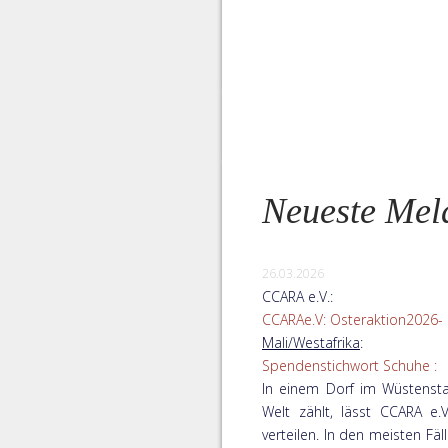
Neueste Mel
26.03.2026
CCARA e.V.:
CCARAe.V: Osteraktion2026- Hi
Mali/Westafrika
:
Spendenstichwort Schuhe :
In einem Dorf im Wüstensta
Welt zählt, lässt CCARA e
verteilen. In den meisten Fä