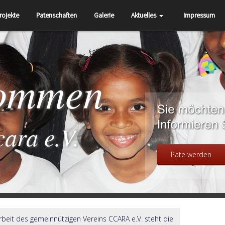
rojekte
Patenschaften
Galerie
Aktuelles
Impressum
kommen
cara e.V.
Pate werden
Arbeit des gemeinnützigen Vereins CCARA e.V. steht die