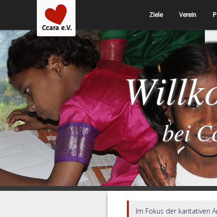
Ziele
Verein
P
Will
bei C
Im Fokus der karitativen 